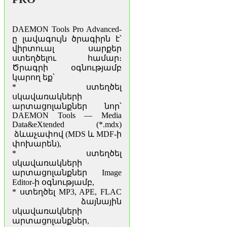
DAEMON Tools Pro Advanced-
ը լավագույն ծրագիրն է՝
վիրտուալ սարքեր
ստեղծելու համար։
Ծրագրի օգնությամբ
կարող եք՝
* ստեղծել
սկավառակների
արտացոլանքներ նոր՝
DAEMON Tools — Media
Data&eXtended (*.mdx)
ձևաչափով (MDS և MDF-ի
փոխարեն),
* ստեղծել
սկավառակների
արտացոլանքներ Image
Editor-ի օգնությամբ,
* ստեղծել MP3, APE, FLAC
ձայնային
սկավառակների
արտացոլանքներ,