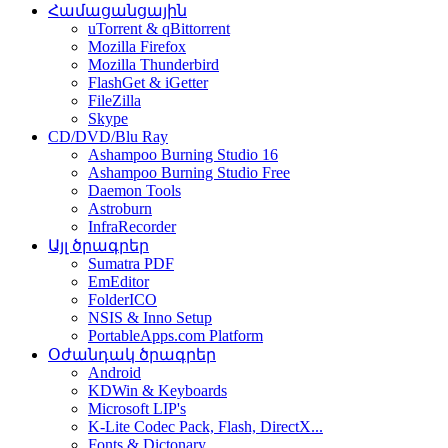
Համացանցային
uTorrent & qBittorrent
Mozilla Firefox
Mozilla Thunderbird
FlashGet & iGetter
FileZilla
Skype
CD/DVD/Blu Ray
Ashampoo Burning Studio 16
Ashampoo Burning Studio Free
Daemon Tools
Astroburn
InfraRecorder
Այլ ծրագրեր
Sumatra PDF
EmEditor
FolderICO
NSIS & Inno Setup
PortableApps.com Platform
Օժանդակ ծրագրեր
Android
KDWin & Keyboards
Microsoft LIP's
K-Lite Codec Pack, Flash, DirectX...
Fonts & Dictonary