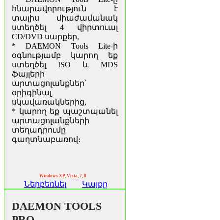
հնարավորություն է
տալիս միաժամանակ
ստեղծել 4 վիրտուալ
CD/DVD սարքեր,
* DAEMON Tools Lite-ի
օգնությամբ կարող եք
ստեղծել ISO և MDS
ֆայլերի
արտացոլանքներ՝
օրիգինալ
սկավառակներից,
* կարող եք պաշտպանել
արտացոլանքների
տեղադրումը
գաղտնաբառով։
Windows XP, Vista, 7, 8
Ներբեռնել
Կայքը
DAEMON TOOLS
PRO