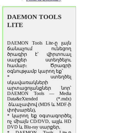
DAEMON TOOLS
LITE
DAEMON Tools Lite-ը լայն
ճանաչում ունեցող
ծրագիր է՝ վիրտուալ
սարքեր ստեղծելու
համար։ Ծրագրի
օգնությամբ կարող եք՝
* ստեղծել
սկավառակների
արտացոլանքներ նոր՝
DAEMON Tools — Media
Data&eXtended (*.mdx)
ձևաչափով (MDS և MDF-ի
փոխարեն),
* կարող եք օգտագործել
ոչ միայն CD/DVD, այլև HD
DVD և Blu-ray սարքեր,
* DAEMON Tools Lite-ը