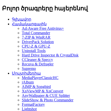
Բոլոր ծրագրերը հայերենով
Գլխավոր
Համակարգային
Ad-Aware Free Antivirus+
Total Commander
7-ZIP & WinRAR
DriverPack Solution
CPU-Z & GPU-Z
Uninstall Tools
Hard Drive Inspector & CrystalDisk
CCleaner & Speccy
Recuva & Defragler
Supremo
Մուլտիմեդիա
MediaPlayerClassicHC
jAlbum
AIMP & Songbird
XnViewMP & XnConvert
AnyWallpaper & CUE Splitter
SlideShow & Photo Commander
FormatFactory
Lightshot