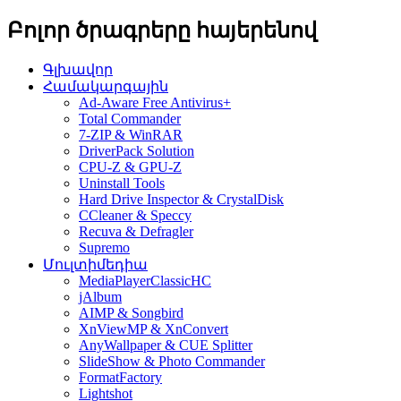
Բոլոր ծրագրերը հայերենով
Գլխավոր
Համակարգային
Ad-Aware Free Antivirus+
Total Commander
7-ZIP & WinRAR
DriverPack Solution
CPU-Z & GPU-Z
Uninstall Tools
Hard Drive Inspector & CrystalDisk
CCleaner & Speccy
Recuva & Defragler
Supremo
Մուլտիմեդիա
MediaPlayerClassicHC
jAlbum
AIMP & Songbird
XnViewMP & XnConvert
AnyWallpaper & CUE Splitter
SlideShow & Photo Commander
FormatFactory
Lightshot