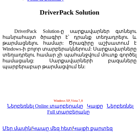
DriverPack Solution
DriverPack Solution-ը սարքավարներ գտնելու
հանրահայտ ծրագիր է՝ դրանք տեղադրելու և
թարմացնելու համար: Ծրագիրը աշխատում է
Windows-ի բոլոր տարբերակներում: Սարքավարները
տեղադրելու համար չի պահանջվում մուտք գործել
համացանց: Սարքավարների բազաները
պարբերաբար թարմացվում են:
Windows XP, Vista 7, 8
Ներբեռնել Online տարբերակը
Կայքը
Ներբեռնել
Full տարբերակը
Մեր մասին
|
Կապը մեզ հետ
|
Կայքի քարտեզ