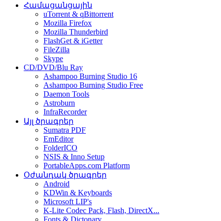
Համացանցային
uTorrent & qBittorrent
Mozilla Firefox
Mozilla Thunderbird
FlashGet & iGetter
FileZilla
Skype
CD/DVD/Blu Ray
Ashampoo Burning Studio 16
Ashampoo Burning Studio Free
Daemon Tools
Astroburn
InfraRecorder
Այլ ծրագրեր
Sumatra PDF
EmEditor
FolderICO
NSIS & Inno Setup
PortableApps.com Platform
Օժանդակ ծրագրեր
Android
KDWin & Keyboards
Microsoft LIP's
K-Lite Codec Pack, Flash, DirectX...
Fonts & Dictonary