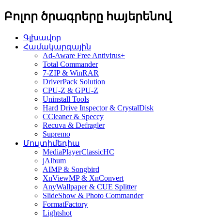
Բոլոր ծրագրերը հայերենով
Գլխավոր
Համակարգային
Ad-Aware Free Antivirus+
Total Commander
7-ZIP & WinRAR
DriverPack Solution
CPU-Z & GPU-Z
Uninstall Tools
Hard Drive Inspector & CrystalDisk
CCleaner & Speccy
Recuva & Defragler
Supremo
Մուլտիմեդիա
MediaPlayerClassicHC
jAlbum
AIMP & Songbird
XnViewMP & XnConvert
AnyWallpaper & CUE Splitter
SlideShow & Photo Commander
FormatFactory
Lightshot