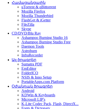
Համացանցային
uTorrent & qBittorrent
Mozilla Firefox
Mozilla Thunderbird
FlashGet & iGetter
FileZilla
Skype
CD/DVD/Blu Ray
Ashampoo Burning Studio 16
Ashampoo Burning Studio Free
Daemon Tools
Astroburn
InfraRecorder
Այլ ծրագրեր
Sumatra PDF
EmEditor
FolderICO
NSIS & Inno Setup
PortableApps.com Platform
Օժանդակ ծրագրեր
Android
KDWin & Keyboards
Microsoft LIP's
K-Lite Codec Pack, Flash, DirectX...
Fonts & Dictonary